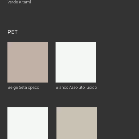
Verde Kitami
PET
Beige Seta opaco
Bianco Assoluto lucido