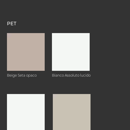
PET
Beige Seta opaco
Bianco Assoluto lucido