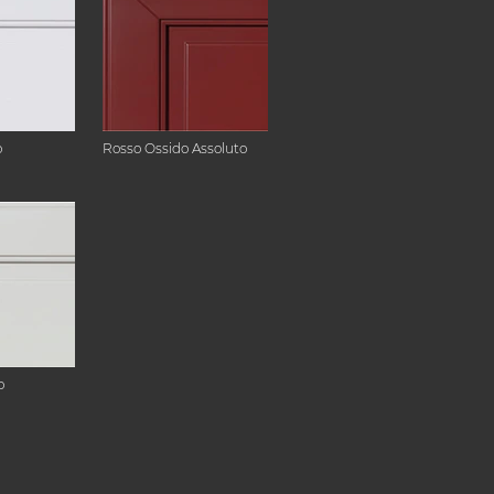
o
Rosso Ossido Assoluto
o