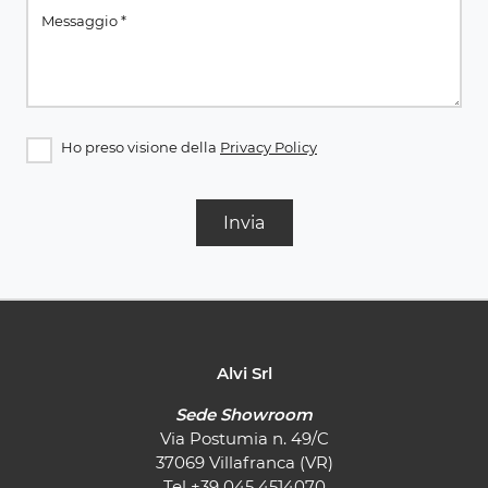
Ho preso visione della
Privacy Policy
Invia
Alvi Srl
Sede Showroom
Via Postumia n. 49/C
37069 Villafranca (VR)
Tel
+39 045 4514070