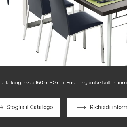
ibile lunghezza 160 o 190 cm. Fusto e gambe brill. Piano
Sfoglia il Catalogo
Richiedi infor