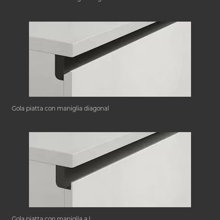
Gola piatta con maniglia diagonal
Gola piatta con maniglia a L