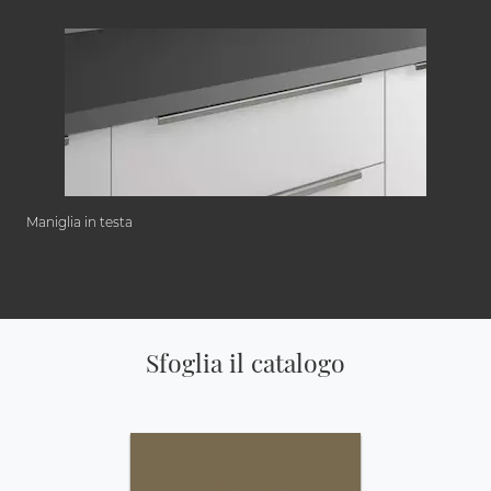
Maniglia in testa
Sfoglia il catalogo