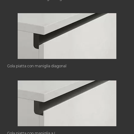
Gola piatta con maniglia diagonal
Gola piatta con maniglia a L