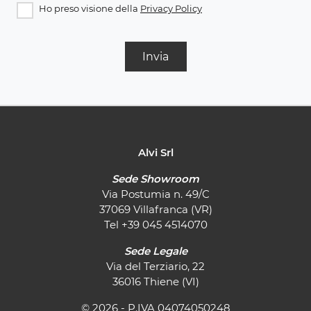
Ho preso visione della
Privacy Policy
Invia
Alvi Srl
Sede Showroom
Via Postumia n. 49/C
37069 Villafranca (VR)
Tel
+39 045 4514070
Sede Legale
Via del Terziario, 22
36016 Thiene (VI)
© 2026 - P.IVA 04074050248