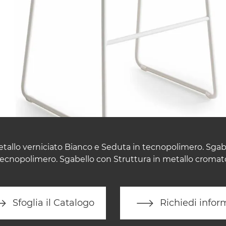
tallo verniciato Bianco e Seduta in tecnopolimero. Sgab
 tecnopolimero. Sgabello con Struttura in metallo cromat
Sfoglia il Catalogo
Richiedi infor