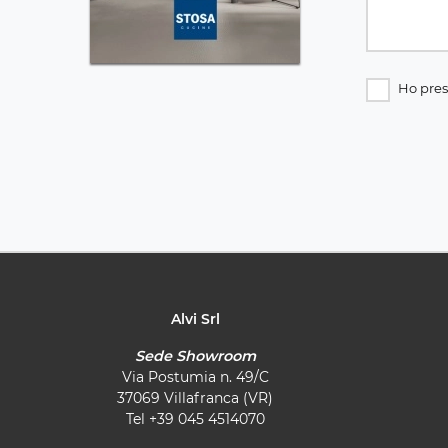
Ho pres
Alvi Srl
Sede Showroom
Via Postumia n. 49/C
37069 Villafranca (VR)
Tel
+39 045 4514070