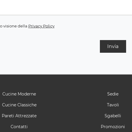
o visione della
Privacy Policy
Invia
Cucine Moderne
Sedie
Cucine Classiche
Tavoli
Pareti Attrezzate
Sgabelli
Contatti
Promozioni