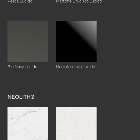
Pesca Lucido
Mattone Bruciato Lucido
Blu Navy Lucido
Nero Assoluto Lucido
NEOLITH®